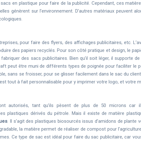
sacs en plastique pour faire de la publicité. Cependant, ces matière
u’elles génèrent sur l’environnement. D’autres matériaux peuvent alo
écologiques.
reprises, pour faire des flyers, des affichages publicitaires, etc. L’
oduire des papiers recyclés. Pour son côté pratique et design, le papi
fabriquer des sacs publicitaires. Bien qu’il soit léger, il supporte d
t peut être muni de différents types de poignée pour faciliter le po
e, sans se froisser, pour se glisser facilement dans le sac du client 
il est tout à fait personnalisable pour y imprimer votre logo, et votre 
nt autorisés, tant qu’ils pèsent de plus de 50 microns car i
on des plastiques dérivés du pétrole. Mais il existe de matière plasti
ques
. Il s’agit des plastiques biosourcés issus d’amidons de plante 
gradable, la matière permet de réaliser de compost pour l’agriculture
mes. Ce type de sac est idéal pour faire du sac publicitaire, car vo