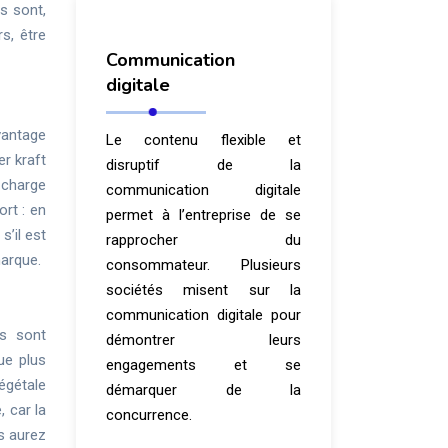
s sont,
rs, être
Communication
digitale
avantage
Le contenu flexible et
er kraft
disruptif de la
e charge
communication digitale
rt : en
permet à l’entreprise de se
s’il est
rapprocher du
marque.
consommateur. Plusieurs
sociétés misent sur la
communication digitale pour
ls sont
démontrer leurs
que plus
engagements et se
végétale
démarquer de la
, car la
concurrence.
us aurez