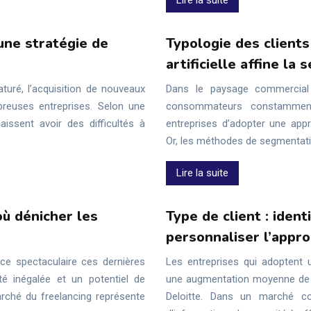
Lire la suite
 une stratégie de
Typologie des clients
artificielle affine la
uré, l’acquisition de nouveaux
Dans le paysage commercial 
breuses entreprises. Selon une
consommateurs constamment s
issent avoir des difficultés à
entreprises d’adopter une appr
Or, les méthodes de segmentation
Lire la suite
où dénicher les
Type de client : ident
personnaliser l’appr
ce spectaculaire ces dernières
Les entreprises qui adoptent 
ité inégalée et un potentiel de
une augmentation moyenne de 20
arché du freelancing représente
Deloitte. Dans un marché co